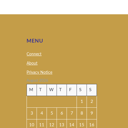
MENU
Connect
About
Privacy Notice
August 2026
M
T
W
T
F
S
S
1
2
3
4
5
6
7
8
9
10
11
12
13
14
15
16