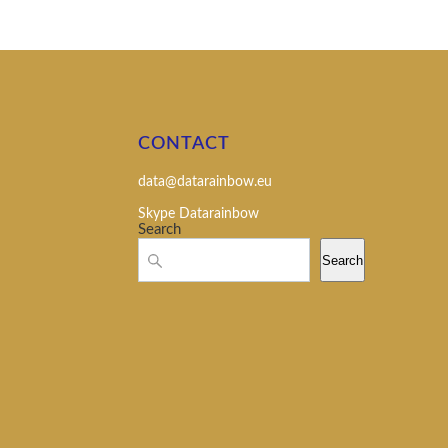
CONTACT
data@datarainbow.eu
Skype Datarainbow
Search
Search